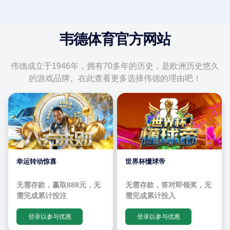
韦德体育官方网站
韦德体育源自英国始于1946顶级信誉玩家之选，韦德体育
是伟德国际旗下的亚洲品牌之一。