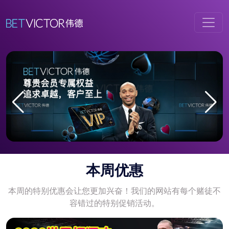
中国
ภาษาไทย
韦德体育BV本周推荐