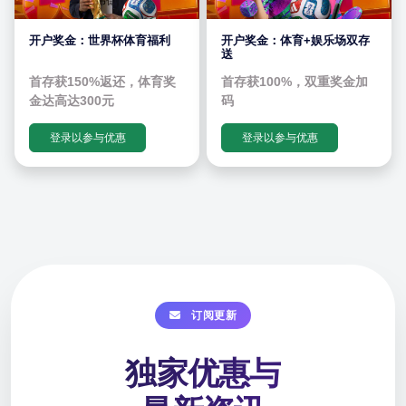
伟德官网-李霄鹏在鲁能有掌控力也有局限性-伟德
官网