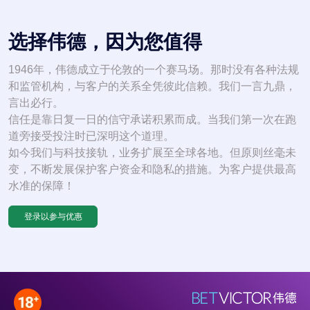
登月先鋒
切尔西旋转游戏
捕鱼天王
飞行员
Warning
: include_once(sidebar.php): Failed to open
stream: No such file or directory in