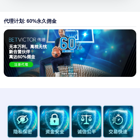
明年还大家一个欢乐伟德官网!
伟德官网在线客服 : 下赛季仍然留在申花效力 家
人已到上海!
迷你游戏