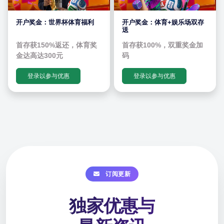
伟德官网-李霄鹏在鲁能有掌控力也有局限性-伟德
官网