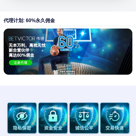
明年还大家一个欢乐伟德官网!
伟德官网在线客服 : 下赛季仍然留在申花效力 家
人已到上海!
迷你游戏