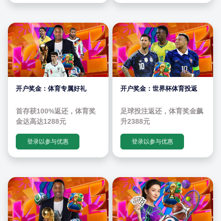
伟德官网-詹皇表态不缺席圣诞大战 交手东契奇令
人期待!-伟德官网
伟德官网-詹皇表态不缺席圣诞大战 交手东契奇令人期待!