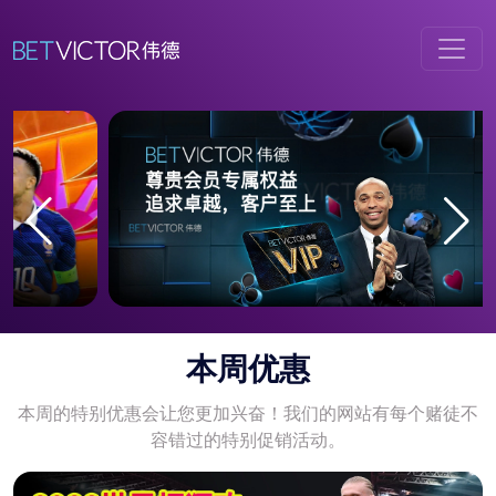
中国
ภาษาไทย
韦德体育BV本周推荐